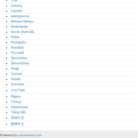
Lietuvių
Latviski
македонски
Bahasa Melayu
Nederlands
Norsk (bokmål)‎
Polski
Português‎
Română
Русский
Slovenčina
Slovenščina
Shqip
Српски
Sunda
Svenska
ภาษาไทย
Pilipino
Türkçe
Українська
Tiếng Việt
简体中文
繁體中文
Powered by
xphonehelp.com