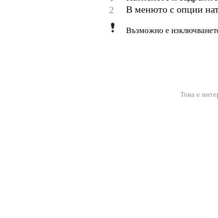
В менюто с опции на
2
Възможно е изключването
Това е инте