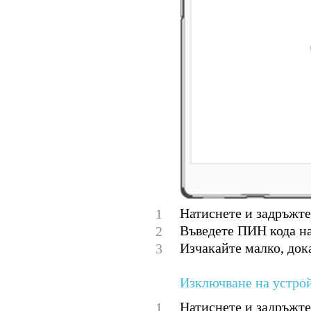
Натиснете и задръжте
1
Въведете ПИН кода на
2
Изчакайте малко, док
3
Изключване на устро
Натиснете и задръжте
1