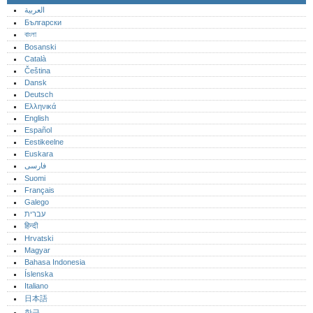
العربية
Български
বাংলা
Bosanski
Català
Čeština
Dansk
Deutsch
Ελληνικά
English
Español
Eestikeelne
Euskara
فارسی
Suomi
Français
Galego
עברית
हिन्दी
Hrvatski
Magyar
Bahasa Indonesia
Íslenska
Italiano
日本語
한글