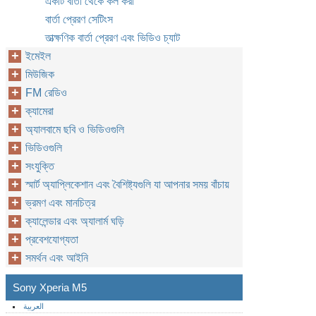
একটি বার্তা থেকে কল করা
বার্তা প্রেরণ সেটিংস
তাত্ক্ষণিক বার্তা প্রেরণ এবং ভিডিও চ্যাট
ইমেইল
মিউজিক
FM রেডিও
ক্যামেরা
অ্যালবামে ছবি ও ভিডিওগুলি
ভিডিওগুলি
সংযুক্তি
স্মার্ট অ্যাপ্লিকেশান এবং বৈশিষ্ট্যগুলি যা আপনার সময় বাঁচায়
ভ্রমণ এবং মানচিত্র
ক্যালেন্ডার এবং অ্যালার্ম ঘড়ি
প্রবেশযোগ্যতা
সমর্থন এবং আইনি
Sony Xperia M5
العربية