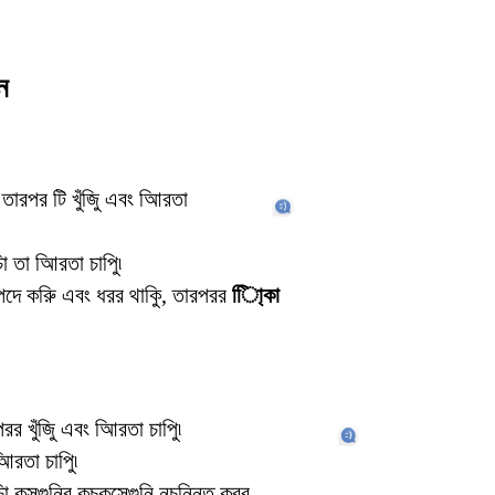
ন
 তারপর টি খুঁজুি এবং আিরতা
 তা আিরতা চাপুি৷
িদে করুি এবং ধরর থাকুি, তারপরর
িাি্কা
র খুঁজুি এবং আিরতা চাপুি৷
িরতা চাপুি৷
 কসগুনির কচকব্সেগুনি নচন্নিত করর