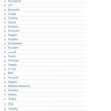
Български
বাংলা
Bosanski
Català
Čeština
Dansk
Deutsch
Ελληνικά
English
Español
Eestikeelne
Euskara
فارسی
Suomi
Français
Galego
עברית
हिन्दी
Hrvatski
Magyar
Bahasa Indonesia
Íslenska
Italiano
日本語
한글
Lietuvių