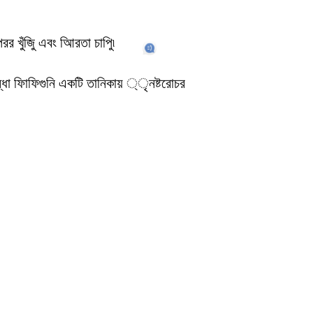
র খুঁজুি এবং আিরতা চাপুি৷
ন্ধাি ফািফিগুনি একটি তানিকায় ্ৃনষ্টরোচর