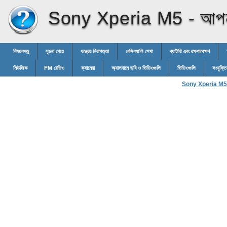
Sony Xperia M5 -
আপনা
বিষয়বস্তু
সূচনা পেয়ে
যন্ত্রের নিরাপত্তা
বেসিকগুলি শেখা
ব্যাটারি এবং রক্ষণাবেক্ষণ
মিউজিক
FM রেডিও
ক্যামেরা
অ্যালবামে ছবি ও ভিডিওগুলি
ভিডিওগুলি
সংযুক্তি
Sony Xperia M5