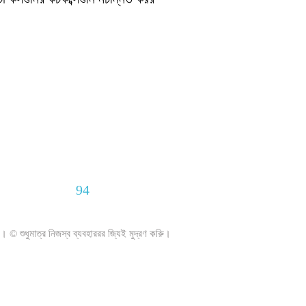
94
। © শুধুমাত্র নিজস্ব ব্যবহাররর জি্যই মুদ্রণ করুি।