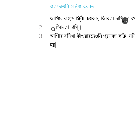
বাতদোগুনি সন্ধাি কররত
1
আপিার কহাম স্ক্রীি কথরক, আিরতা চাপুি, তারপর
2
আিরতা চাপুি।
3
আপিার সন্ধাি কীওয়ারদেগুনি প্রনবষ্ট করুি৷ স
হয়|