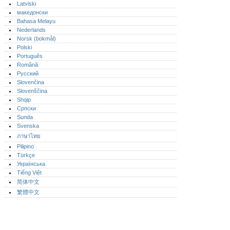
Latviski
македонски
Bahasa Melayu
Nederlands
Norsk (bokmål)‎
Polski
Português‎
Română
Русский
Slovenčina
Slovenščina
Shqip
Српски
Sunda
Svenska
ภาษาไทย
Pilipino
Türkçe
Українська
Tiếng Việt
简体中文
繁體中文