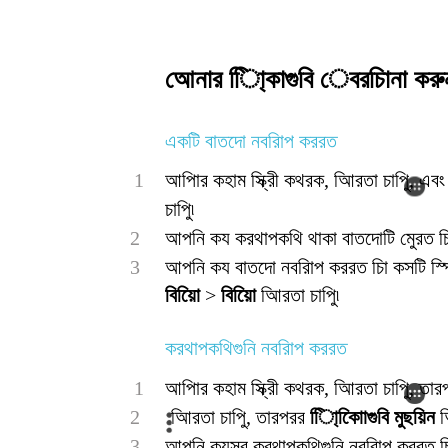
আেনার িাি্কাগুবি েবরচািনা করু
একটি বাতদো নবরিাপ কররত
1
আপিার কহাম স্ক্রীি কথরক, আিরতা চাপুি, এবং
চাপুি৷
2
আপনি কয করথাপকথি থাকা বাতদোটি মুেরত চাি
3
আপনি কয বাতদো নবরিাপ কররত চাি কসটি স্প
বিয়িাে
>
বিয়িাে
আিরতা চাপুি৷
করথাপকথিগুনি নবরিাপ কররত
1
আপিার কহাম স্ক্রীি কথরক, আিরতা চাপুি, তারপর
2
আিরতা চাপুি, তারপরর
িাি্কািােগুবি মুছয়িন
আ
3
আপনি কযসব করথাপকথিগুনি নবরিাপ কররত চাি