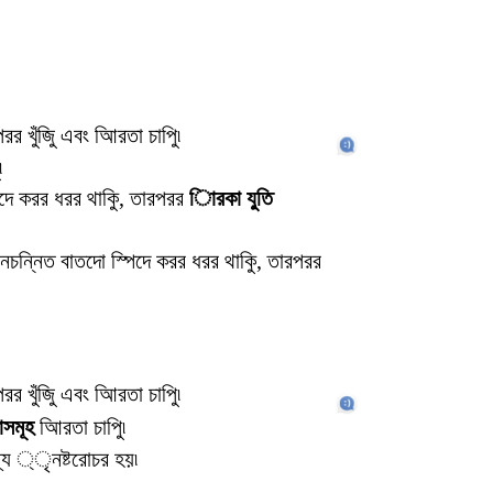
র খুঁজুি এবং আিরতা চাপুি৷
৷
িদে করর ধরর থাকুি, তারপরর
িারকা যু্তি
নচন্নিত বাতদো স্পিদে করর ধরর থাকুি, তারপরর
র খুঁজুি এবং আিরতা চাপুি৷
াসমূহ
আিরতা চাপুি৷
্য ্ৃনষ্টরোচর হয়৷