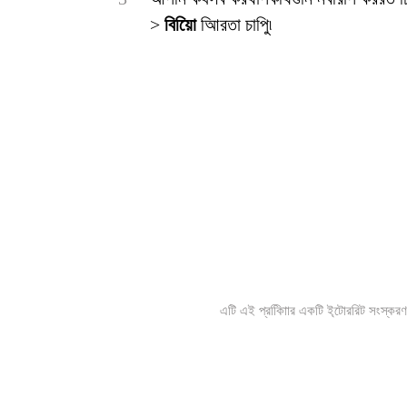
>
বিয়িাে
আিরতা চাপুি৷
এটি এই প্রকািিার একটি ই্টোররিট সংস্করণ